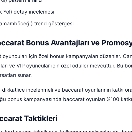
 Yol) detay incelemesi
amamböceği) trend göstergesi
carat Bonus Avantajları ve Promos
oyuncuları için özel bonus kampanyaları düzenler. Canl
ı ve VIP oyuncular için özel ödüller mevcuttur. Bu bon
rsatları sunar.
ı dikkatlice incelenmeli ve baccarat oyunlarının katkı o
oğu bonus kampanyasında baccarat oyunları %100 katkı 
ccarat Taktikleri
, kart sayma tekniklerini kullanmaya çalışsalar da, bacc