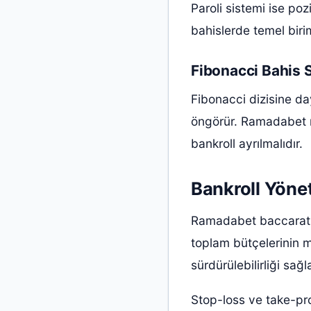
Paroli sistemi ise poz
bahislerde temel birim
Fibonacci Bahis S
Fibonacci dizisine da
öngörür. Ramadabet ma
bankroll ayrılmalıdır.
Bankroll Yönet
Ramadabet baccarat oy
toplam bütçelerinin m
sürdürülebilirliği sağla
Stop-loss ve take-profi