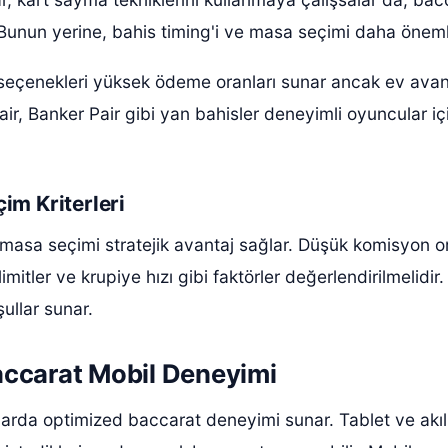
r. Bunun yerine, bahis timing'i ve masa seçimi daha önemli
seçenekleri yüksek ödeme oranları sunar ancak ev avant
Pair, Banker Pair gibi yan bahisler deneyimli oyuncular i
im Kriterleri
asa seçimi stratejik avantaj sağlar. Düşük komisyon or
tler ve krupiye hızı gibi faktörler değerlendirilmelidir
şullar sunar.
ccarat Mobil Deneyimi
larda optimized baccarat deneyimi sunar. Tablet ve akıl