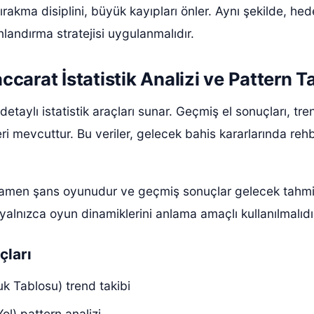
ırakma disiplini, büyük kayıpları önler. Aynı şekilde, h
landırma stratejisi uygulanmalıdır.
arat İstatistik Analizi ve Pattern Ta
etaylı istatistik araçları sunar. Geçmiş el sonuçları, tren
eri mevcuttur. Bu veriler, gelecek bahis kararlarında reh
men şans oyunudur ve geçmiş sonuçlar gelecek tahminl
r, yalnızca oyun dinamiklerini anlama amaçlı kullanılmalıdı
çları
k Tablosu) trend takibi
l) pattern analizi