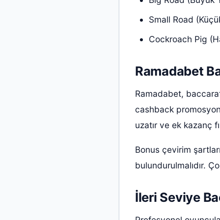
Small Road (Küçük
Cockroach Pig (H
Ramadabet Bac
Ramadabet, baccarat 
cashback promosyonlar
uzatır ve ek kazanç fı
Bonus çevirim şartlar
bulundurulmalıdır. Ç
İleri Seviye Ba
Profesyonel oyuncular