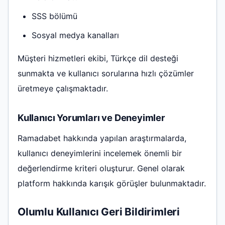
SSS bölümü
Sosyal medya kanalları
Müşteri hizmetleri ekibi, Türkçe dil desteği
sunmakta ve kullanıcı sorularına hızlı çözümler
üretmeye çalışmaktadır.
Kullanıcı Yorumları ve Deneyimler
Ramadabet hakkında yapılan araştırmalarda,
kullanıcı deneyimlerini incelemek önemli bir
değerlendirme kriteri oluşturur. Genel olarak
platform hakkında karışık görüşler bulunmaktadır.
Olumlu Kullanıcı Geri Bildirimleri