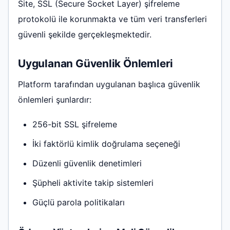
Site, SSL (Secure Socket Layer) şifreleme
protokolü ile korunmakta ve tüm veri transferleri
güvenli şekilde gerçekleşmektedir.
Uygulanan Güvenlik Önlemleri
Platform tarafından uygulanan başlıca güvenlik
önlemleri şunlardır:
256-bit SSL şifreleme
İki faktörlü kimlik doğrulama seçeneği
Düzenli güvenlik denetimleri
Şüpheli aktivite takip sistemleri
Güçlü parola politikaları