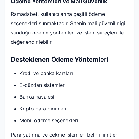
Ödeme Yöntemleri ve Mali Güvenlik
Ramadabet, kullanıcılarına çeşitli ödeme
seçenekleri sunmaktadır. Sitenin mali güvenilirliği,
sunduğu ödeme yöntemleri ve işlem süreçleri ile
değerlendirilebilir.
Desteklenen Ödeme Yöntemleri
Kredi ve banka kartları
E-cüzdan sistemleri
Banka havalesi
Kripto para birimleri
Mobil ödeme seçenekleri
Para yatırma ve çekme işlemleri belirli limitler