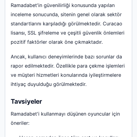
Ramadabet'in güvenilirliği konusunda yapılan
inceleme sonucunda, sitenin genel olarak sektör
standartlarını karşıladığı görülmektedir. Curacao
lisansı, SSL şifreleme ve çeşitli güvenlik önlemleri
pozitif faktörler olarak öne çıkmaktadır.
Ancak, kullanıcı deneyimlerinde bazı sorunlar da
rapor edilmektedir. Özellikle para çekme işlemleri
ve müşteri hizmetleri konularında iyileştirmelere
ihtiyaç duyulduğu görülmektedir.
Tavsiyeler
Ramadabet'i kullanmayı düşünen oyuncular için
öneriler: